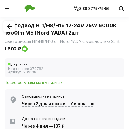
8 800 775-75-56
1
/
2
Светодиод H11/Н8/H16 12-24V 25W 6000K
1500lm M5 (Nord YADA) 2шт
Светодиоды Н11/Н8/H16 от Nord YADA с мощностью 25 Вт и температурой цвета 6000К предназначены для использования в автомобильных фарах, обеспечивая яркое и эффективное освещение дороги.
1 602 ₽
В наличии
Код товара:
370782
Артикул:
909138
Посмотреть наличие в магазинах
Самовывоз из магазинов
Через 2 дня
и позже — бесплатно
Доставка в пункт выдачи
Через 4 дня
—
187 ₽