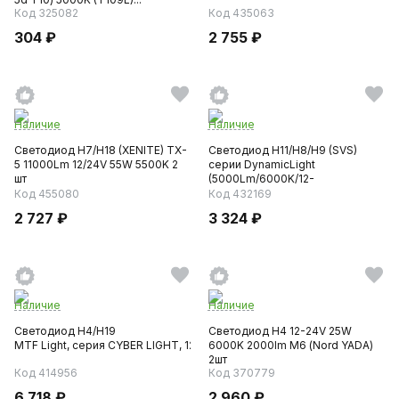
Код 325082
Код 435063
304 ₽
2 755 ₽
Наличие
Наличие
Светодиод H7/H18 (XENITE) TX-
Светодиод H11/H8/H9 (SVS)
5 11000Lm 12/24V 55W 5500K 2
серии DynamicLight
шт
(5000Lm/6000K/12-
24V/60W/can-bus...
Код 455080
Код 432169
2 727 ₽
3 324 ₽
Наличие
Наличие
Светодиод H4/H19
Светодиод H4 12-24V 25W
MTF Light, серия CYBER LIGHT, 12V, 45W, 3750lm, 6000K, кулер...
6000K 2000lm М6 (Nord YADA)
2шт
Код 414956
Код 370779
6 718 ₽
2 960 ₽