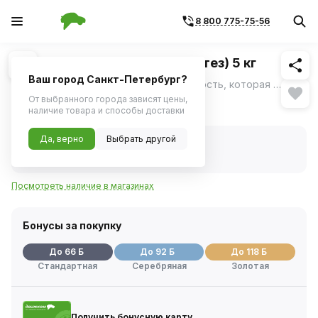
8 800 775-75-56
Похожие
1
/
1
Тосол FELIX (-45) (Тосол-Синтез) 5 кг
Ваш город Санкт-Петербург?
Тосол FELIX -45 - охлаждающая жидкость, которая обеспечивает защиту двигателя и деталей системы охлаждения от коррозии, перегрева и замерзания до температуры -45°С.
ещё
От выбранного города зависят цены,
1 304 ₽
наличие товара и способы доставки
Да, верно
Выбрать другой
В наличии
Код товара:
4490
Артикул:
430206045
Посмотреть наличие в магазинах
Бонусы за покупку
До 66 Б
До 92 Б
До 118 Б
Стандартная
Серебряная
Золотая
Получить бонусную карту