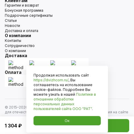
Клиентам
Гарантии и возврат
Бонусная программа
Подарочные сертификаты
Статьи
Новости
Доставка и оплата
О компании
Контакты
Сотрудничество
О компании
Доставка
Оплата
Продолжая использовать сайт
https://dvizhcom.ru/
, Вы
соглашаетесь на использование
cookie-файлов. Подробнее Вы
можете узнать в нашей
Политике в
отношении обработки
персональных данных
© 2015–
2026
Движком — сеть магазинов автозапчастей
пользователей сайта
ООО "РАТ"
.
для отечественных автомобилей и иномарок. Информация на сайте
носит исключительно информационный характер и не является
Ок
публичной офертой, определяемой положениями
1 304 ₽
Добавить в корзину
ст. 437 Гражданского кодекса РФ. Все права защищены.