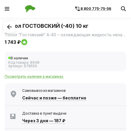
8 800 775-75-56
1
/
1
Тосол ГОСТОВСКИЙ (-40) 10 кг
Тосол “Гостовский” А-40 – охлаждающая жидкость незамерзающая.
1 743 ₽
В наличии
Код товара:
8948
Артикул:
978556
Посмотреть наличие в магазинах
Самовывоз из магазинов
Сейчас
и позже — бесплатно
Доставка в пункт выдачи
Через 3 дня
—
187 ₽