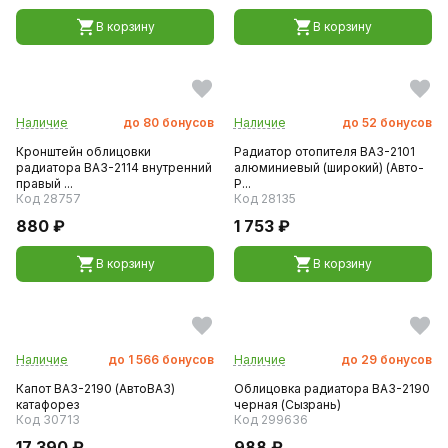
В корзину
В корзину
Наличие
до
80
бонусов
Наличие
до
52
бонусов
Кронштейн облицовки
Радиатор отопителя ВАЗ-2101
радиатора ВАЗ-2114 внутренний
алюминиевый (широкий) (Авто-
правый ...
Р...
Код 28757
Код 28135
880 ₽
1 753 ₽
В корзину
В корзину
Наличие
до
1 566
бонусов
Наличие
до
29
бонусов
Капот ВАЗ-2190 (АвтоВАЗ)
Облицовка радиатора ВАЗ-2190
катафорез
черная (Сызрань)
Код 30713
Код 299636
17 390 ₽
988 ₽