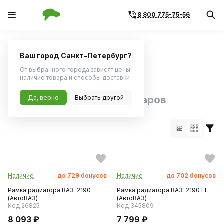
8 800 775-75-56
Главная
Каталог по бренду
Ваш город Санкт-Петербург?
Поиск по артикулу
Поиск по VIN
От выбранного города зависят цены,
наличие товара и способы доставки
Бренд АвтоВАЗ:
Да, верно
Выбрать другой
7678 товаров
Наличие
до
729
бонусов
Наличие
до
702
бонусов
Рамка радиатора ВАЗ-2190
Рамка радиатора ВАЗ-2190 FL
(АвтоВАЗ)
(АвтоВАЗ)
Код 26825
Код 345809
8 093 ₽
7 799 ₽