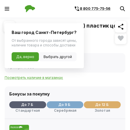
8 800 775-75-56
Похожие
1
/
1
Лампа 12V 1,2W (приб.панель) пластик цок.
(B8.3d) черный (NARVA)
Ваш город Санкт-Петербург?
От выбранного города зависят цены,
127 ₽
наличие товара и способы доставки
Да, верно
Выбрать другой
В наличии
Код товара:
72375
Артикул:
17036
Посмотреть наличие в магазинах
Бонусы за покупку
До 7 Б
До 9 Б
До 12 Б
Стандартная
Серебряная
Золотая