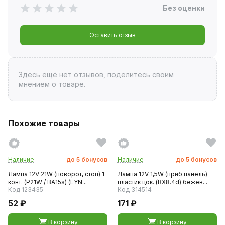
Без оценки
Оставить отзыв
Здесь ещё нет отзывов, поделитесь своим
мнением о товаре.
Похожие товары
Наличие
до
5
бонусов
Наличие
до
5
бонусов
Лампа 12V 21W (поворот, стоп) 1
Лампа 12V 1,5W (приб.панель)
конт. (P21W / BA15s) (LYN...
пластик цок. (BX8.4d) бежев...
Код 123435
Код 314514
52 ₽
171 ₽
В корзину
В корзину