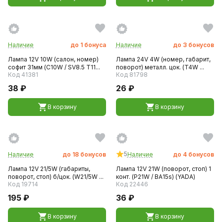
Наличие
до
1
бонуса
Наличие
до
3
бонусов
Лампа 12V 10W (салон, номер)
Лампа 24V 4W (номер, габарит,
софит 31мм (C10W / SV8.5 T11...
поворот) металл. цок. (T4W ...
Код 41381
Код 81798
38 ₽
26 ₽
В корзину
В корзину
5
Наличие
до
18
бонусов
Наличие
до
4
бонусов
Лампа 12V 21/5W (габариты,
Лампа 12V 21W (поворот, стоп) 1
поворот, стоп) б/цок. (W21/5W ...
конт. (P21W / BA15s) (YADA)
Код 19714
Код 22446
195 ₽
36 ₽
В корзину
В корзину