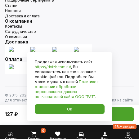
Подарочные сертификаты
Статьи
Новости
Доставка и оплата
О компании
Контакты
Сотрудничество
О компании
Доставка
Оплата
Продолжая использовать сайт
https://dvizhcom.ru/
, Вы
соглашаетесь на использование
cookie-файлов. Подробнее Вы
можете узнать в нашей
Политике в
отношении обработки
персональных данных
© 2015–
2026
Движком — сеть магазинов автозапчастей
пользователей сайта
ООО "РАТ"
.
для отечественных автомобилей и иномарок. Информация на сайте
носит исключительно информационный характер и не является
Ок
публичной офертой, определяемой положениями
127 ₽
Добавить в корзину
ст. 437 Гражданского кодекса РФ. Все права защищены.
4%+ скидка
0
Каталог
Корзина
Избранное
Гараж
Вход
СТО