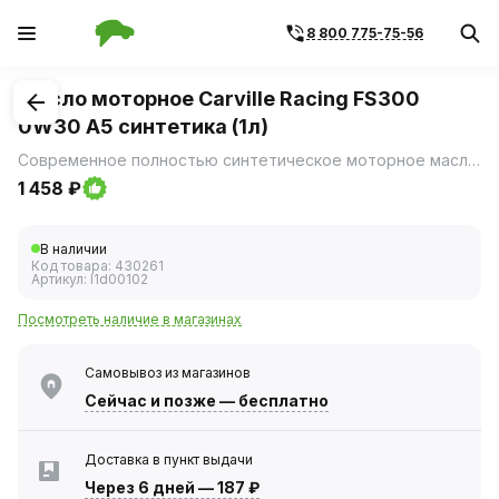
8 800 775-75-56
1
/
3
Масло моторное Carville Racing FS300
0W30 A5 синтетика (1л)
Современное полностью синтетическое моторное масло премиум-класса, созданное на основе полиальфаолефинов (ПАО).
1 458 ₽
В наличии
Код товара:
430261
Артикул:
l1d00102
Посмотреть наличие в магазинах
Самовывоз из магазинов
Сейчас
и позже — бесплатно
Доставка в пункт выдачи
Через 6 дней
—
187 ₽