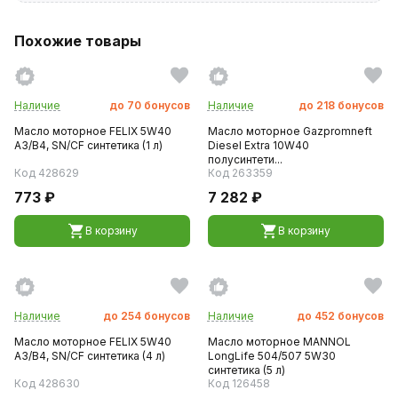
Похожие товары
Наличие
до
70
бонусов
Наличие
до
218
бонусов
Масло моторное FELIX 5W40
Масло моторное Gazpromneft
A3/B4, SN/CF синтетика (1 л)
Diesel Extra 10W40
полусинтети...
Код 428629
Код 263359
773 ₽
7 282 ₽
В корзину
В корзину
Наличие
до
254
бонусов
Наличие
до
452
бонусов
Масло моторное FELIX 5W40
Масло моторное MANNOL
A3/B4, SN/CF синтетика (4 л)
LongLife 504/507 5W30
синтетика (5 л)
Код 428630
Код 126458