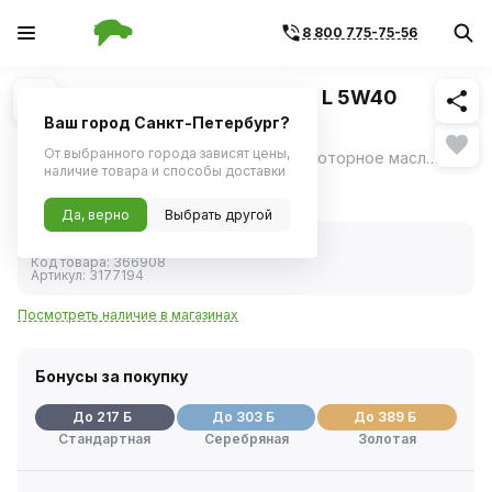
8 800 775-75-56
Похожие
1
/
3
Масло моторное TEBOIL Gold L 5W40
синтетика (4л)
Ваш город Санкт-Петербург?
От выбранного города зависят цены,
TEBOIL Gold L 5W40 - синтетическое моторное масло для бензиновых и дизельных двигателей, в том числе оборудованных системами турбонаддува и прямого впрыска топлива.
ещё
наличие товара и способы доставки
4 322 ₽
Да, верно
Выбрать другой
В наличии
Код товара:
366908
Артикул:
3177194
Посмотреть наличие в магазинах
Бонусы за покупку
До 217 Б
До 303 Б
До 389 Б
Стандартная
Серебряная
Золотая