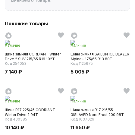
мнением о товаре.
Похожие товары
Наличие
Наличие
Шина зимняя CORDIANT Winter
Шина зимняя SAILUN ICE BLAZER
Drive 2 SUV 215/65 R16 102T
Alpine+ 175/65 R13 80T
Код 254053
Код 1125675
7 140 ₽
5 005 ₽
Наличие
Наличие
Шина R17 225/45 CODRIANT
Шина зимняя R17 215/55
Winter Drive 2 94T
GISLAVED Nord Frost 200 98T
Код 430385
Код 1037029
10 140 ₽
11 650 ₽