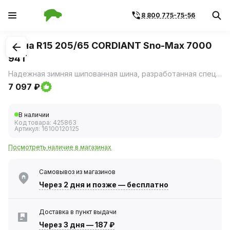
8 800 775-75-56
1
/
3
Шина R15 205/65 CORDIANT Sno-Max 7000
94T
Надежная зимняя шипованная шина, разработанная специально для сложных климатических условий.
7 097 ₽
В наличии
Код товара:
425863
Артикул:
16100120125
Посмотреть наличие в магазинах
Самовывоз из магазинов
Через 2 дня
и позже — бесплатно
Доставка в пункт выдачи
Через 3 дня
—
187 ₽