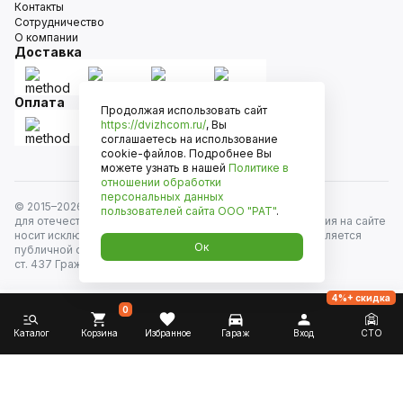
Контакты
Сотрудничество
О компании
Доставка
Оплата
Продолжая использовать сайт
https://dvizhcom.ru/
, Вы
соглашаетесь на использование
cookie-файлов. Подробнее Вы
можете узнать в нашей
Политике в
отношении обработки
персональных данных
© 2015–
2026
Движком — сеть магазинов автозапчастей
пользователей сайта
ООО "РАТ"
.
для отечественных автомобилей и иномарок. Информация на сайте
носит исключительно информационный характер и не является
Ок
публичной офертой, определяемой положениями
ст. 437 Гражданского кодекса РФ. Все права защищены.
4%+ скидка
0
Каталог
Корзина
Избранное
Гараж
Вход
СТО