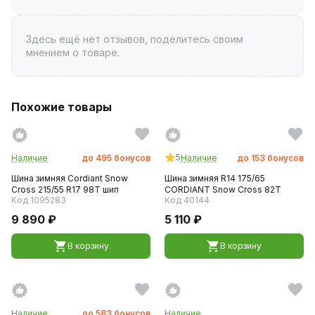
Здесь ещё нет отзывов, поделитесь своим
мнением о товаре.
Похожие товары
5
Наличие
до
495
бонусов
Наличие
до
153
бонусов
Шина зимняя Cordiant Snow
Шина зимняя R14 175/65
Cross 215/55 R17 98T шип
CORDIANT Snow Сross 82T
Код 1095283
Код 40144
9 890 ₽
5 110 ₽
В корзину
В корзину
Наличие
до
583
бонусов
Наличие