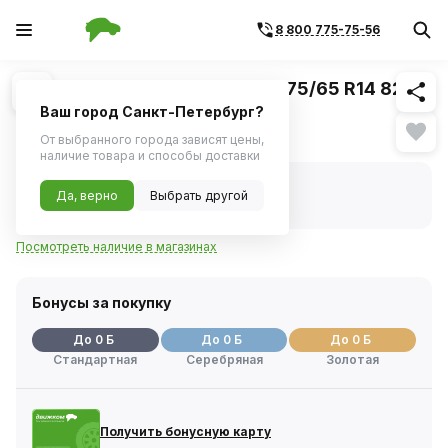
8 800 775-75-56
Похожие
1
/
1
Шина зимняя Sunfull SF-W11 175/65 R14 82T
шип
Ваш город Санкт-Петербург?
Нет в наличии
От выбранного города зависят цены,
наличие товара и способы доставки
Нет в наличии
Да, верно
Выбрать другой
Код товара:
1126168
Артикул:
300s3007
Посмотреть наличие в магазинах
Бонусы за покупку
До 0 Б
До 0 Б
До 0 Б
Стандартная
Серебряная
Золотая
Получить бонусную карту