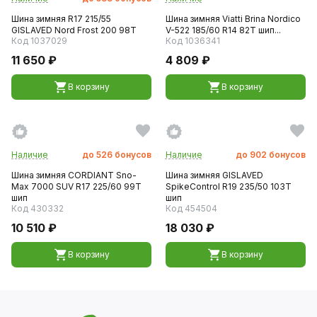
Шина зимняя R17 215/55
Шина зимняя Viatti Brina Nordico
GISLAVED Nord Frost 200 98T
V-522 185/60 R14 82T шип...
Код 1037029
Код 1036341
11 650 ₽
4 809 ₽
В корзину
В корзину
Наличие
до
526
бонусов
Наличие
до
902
бонусов
Шина зимняя CORDIANT Sno-
Шина зимняя GISLAVED
Max 7000 SUV R17 225/60 99T
SpikeControl R19 235/50 103T
шип
шип
Код 430332
Код 454504
10 510 ₽
18 030 ₽
В корзину
В корзину