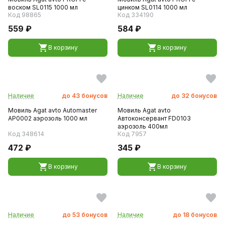
воском SL0115 1000 мл
цинком SL0114 1000 мл
Код 98865
Код 334190
559 ₽
584 ₽
В корзину
В корзину
Наличие
до
43
бонусов
Наличие
до
32
бонусов
Мовиль Agat avto Automaster
Мовиль Agat avto
AP0002 аэрозоль 1000 мл
Автоконсервант FD0103
аэрозоль 400мл
Код 348614
Код 7957
472 ₽
345 ₽
В корзину
В корзину
Наличие
до
53
бонусов
Наличие
до
18
бонусов