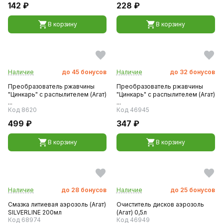
142 ₽
228 ₽
В корзину
В корзину
Наличие
до
45
бонусов
Наличие
до
32
бонусов
Преобразователь ржавчины
Преобразователь ржавчины
"Цинкарь" с распылителем (Агат)
"Цинкарь" с распылителем (Агат)
...
...
Код 8620
Код 46945
499 ₽
347 ₽
В корзину
В корзину
Наличие
до
28
бонусов
Наличие
до
25
бонусов
Смазка литиевая аэрозоль (Агат)
Очиститель дисков аэрозоль
SILVERLINE 200мл
(Агат) 0,5л
Код 68974
Код 46949