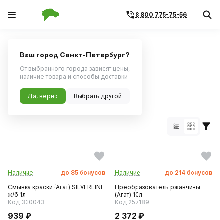
8 800 775-75-56
Главная
Каталог по бренду
Ваш город Санкт-Петербург?
Поиск по артикулу
Поиск по VIN
От выбранного города зависят цены,
наличие товара и способы доставки
Бренд АГАТ:
Да, верно
41 товар
Выбрать другой
Наличие
до
85
бонусов
Наличие
до
214
бонусов
Смывка краски (Агат) SILVERLINE
Преобразователь ржавчины
ж/б 1л
(Агат) 10л
Код 330043
Код 257189
939 ₽
2 372 ₽