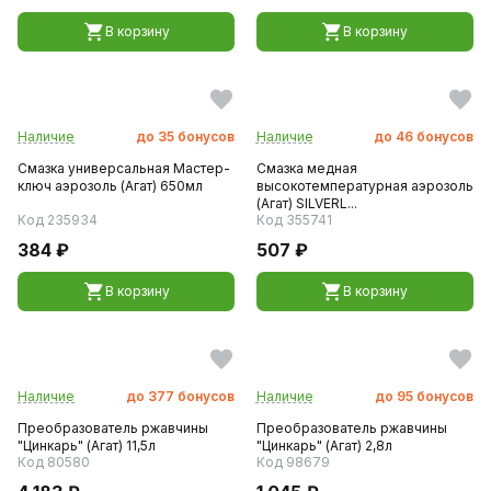
В корзину
В корзину
Наличие
до
35
бонусов
Наличие
до
46
бонусов
Смазка универсальная Мастер-
Смазка медная
ключ аэрозоль (Агат) 650мл
высокотемпературная аэрозоль
(Агат) SILVERL...
Код 235934
Код 355741
384 ₽
507 ₽
В корзину
В корзину
Наличие
до
377
бонусов
Наличие
до
95
бонусов
Преобразователь ржавчины
Преобразователь ржавчины
"Цинкарь" (Агат) 11,5л
"Цинкарь" (Агат) 2,8л
Код 80580
Код 98679