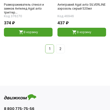
Размораживатель стекол и
Антигравий Agat avto SILVERLINE
замков Антилед Agat avto
аэрозоль серый 520мл
триггер...
Код 376270
Код 46946
374 ₽
437 ₽
В корзину
В корзину
1
2
8 800 775-75-56