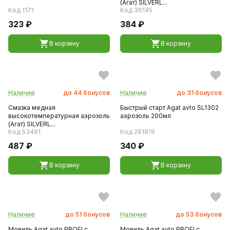
(Агат) SILVERL...
Код 1171
Код 36145
323 ₽
384 ₽
В корзину
В корзину
Наличие
до
44
бонусов
Наличие
до
31
бонусов
Смазка медная
Быстрый старт Agat avto SL1302
высокотемпературная аэрозоль
аэрозоль 200мл
(Агат) SILVERL...
Код 53491
Код 261819
487 ₽
340 ₽
В корзину
В корзину
Наличие
до
51
бонусов
Наличие
до
53
бонусов
Мовиль Agat avto PROFI с
Мовиль Agat avto PROFI с