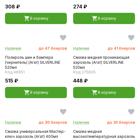
308 ₽
274 ₽
В корзину
В корзину
Наличие
до
47
бонусов
Наличие
до
41
бонусов
Полироль шин и бампера
Смазка медная проникающая
(чернитель) (Агат) SILVERLINE
аэрозоль (Агат) SILVERLINE
520мл
520мл
Код 46951
Код 275605
515 ₽
448 ₽
В корзину
В корзину
Наличие
до
30
бонусов
Наличие
до
35
бонусов
Смазка универсальная Мастер-
Смазка медная
ключ аэрозоль (Агат) 400мл
высокотемпературная аэрозоль