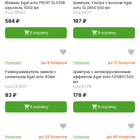
Мовиль Agat avto PROFI SL0108
Шампунь Ультра с воском Agat
аэрозоль 1000 мл
avto SL0814 500 мл
Код 38592
Код 5874
584 ₽
197 ₽
В корзину
В корзину
Наличие
до
8
бонусов
Наличие
до
17
бонусов
Размораживатель замков с
Шампунь с антикоррозионным
силиконом Agat avto 60мл
эффектом Agat avto FD0801 500
мл
Код 261820
Код 6778
83 ₽
178 ₽
В корзину
В корзину
Наличие
до
34
бонусов
Наличие
до
40
бонусов